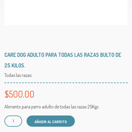
CARE DOG ADULTO PARA TODAS LAS RAZAS BULTO DE
25 KILOS.
Todas las razas
$
500.00
Alimento para perro adulto de todas las razas 25Kgs.
A
AÑADIR AL CARRITO
l
t