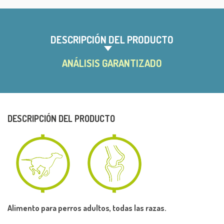
e
r
n
a
DESCRIPCIÓN DEL PRODUCTO
t
i
ANÁLISIS GARANTIZADO
v
e
:
DESCRIPCIÓN DEL PRODUCTO
Alimento para perros adultos, todas las razas.