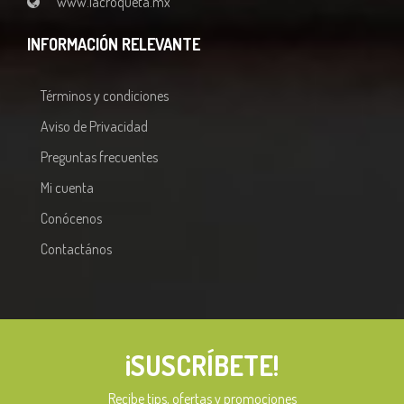
www.lacroqueta.mx
INFORMACIÓN RELEVANTE
Términos y condiciones
Aviso de Privacidad
Preguntas frecuentes
Mi cuenta
Conócenos
Contactános
¡SUSCRÍBETE!
A
l
Recibe tips, ofertas y promociones
t