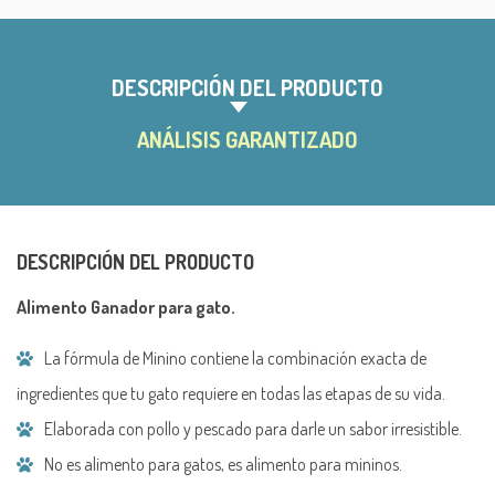
e
r
n
a
DESCRIPCIÓN DEL PRODUCTO
t
i
ANÁLISIS GARANTIZADO
v
e
:
DESCRIPCIÓN DEL PRODUCTO
Alimento Ganador para gato.
La fórmula de Minino contiene la combinación exacta de
ingredientes que tu gato requiere en todas las etapas de su vida.
Elaborada con pollo y pescado para darle un sabor irresistible.
No es alimento para gatos, es alimento para mininos.