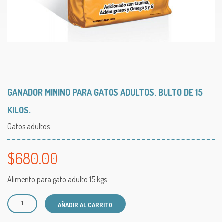
GANADOR MININO PARA GATOS ADULTOS. BULTO DE 15
KILOS.
Gatos adultos
$
680.00
Alimento para gato adulto 15 kgs.
A
AÑADIR AL CARRITO
l
t