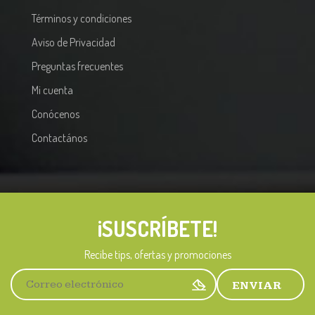
Términos y condiciones
Aviso de Privacidad
Preguntas frecuentes
Mi cuenta
Conócenos
Contactános
¡SUSCRÍBETE!
A
l
Recibe tips, ofertas y promociones
t
e
r
n