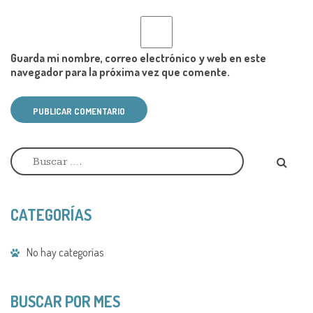
Guarda mi nombre, correo electrónico y web en este
navegador para la próxima vez que comente.
PUBLICAR COMENTARIO
A
l
t
e
r
CATEGORÍAS
n
a
t
No hay categorías
i
v
e
:
BUSCAR POR MES