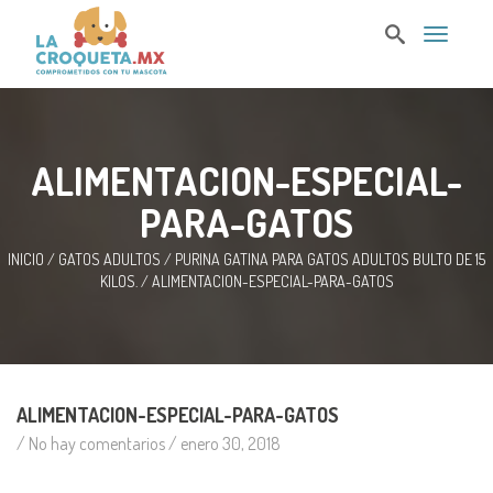
T
o
g
g
l
e
n
ALIMENTACION-ESPECIAL-
a
v
PARA-GATOS
i
g
a
INICIO
/
GATOS ADULTOS
/
PURINA GATINA PARA GATOS ADULTOS BULTO DE 15
t
KILOS.
/
ALIMENTACION-ESPECIAL-PARA-GATOS
i
o
n
ALIMENTACION-ESPECIAL-PARA-GATOS
/ No hay comentarios /
enero 30, 2018