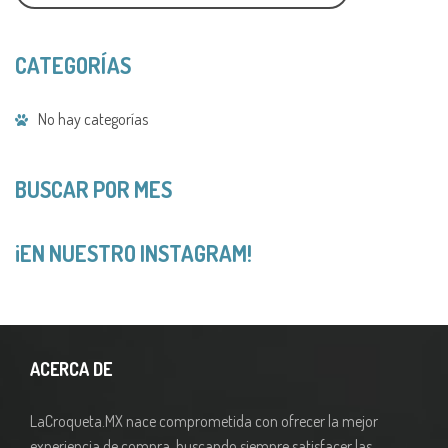
t
e
r
CATEGORÍAS
n
a
t
No hay categorías
i
v
e
:
BUSCAR POR MES
¡EN NUESTRO INSTAGRAM!
ACERCA DE
LaCroqueta.MX nace comprometida con ofrecer la mejor
experiencia de compra, buscando siempre satisfacer las