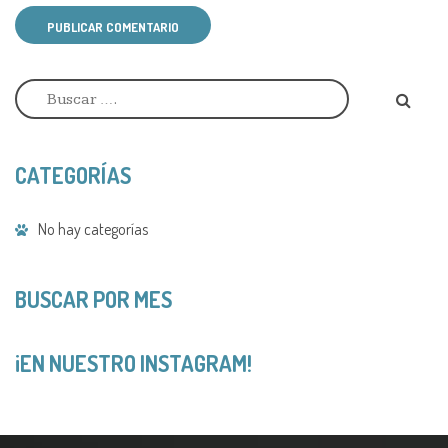
PUBLICAR COMENTARIO
A
l
t
e
r
CATEGORÍAS
n
a
t
No hay categorías
i
v
e
:
BUSCAR POR MES
¡EN NUESTRO INSTAGRAM!