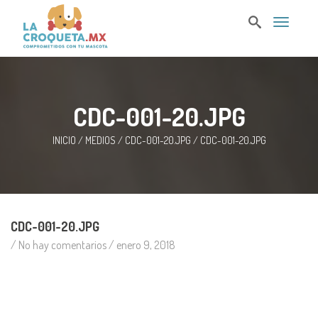
T
o
g
g
l
e
n
CDC-001-20.JPG
a
v
i
INICIO
/
MEDIOS
/
CDC-001-20.JPG
/
CDC-001-20.JPG
g
a
t
i
o
n
CDC-001-20.JPG
/ No hay comentarios /
enero 9, 2018