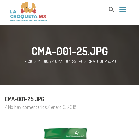
T
o
g
g
l
e
n
CMA-001-25.JPG
a
v
i
INICIO
/
MEDIOS
/
CMA-001-25.JPG
/
CMA-001-25.JPG
g
a
t
i
o
n
CMA-001-25.JPG
/ No hay comentarios /
enero 9, 2018