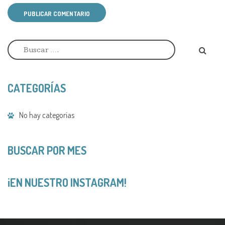
PUBLICAR COMENTARIO
A
l
t
e
r
CATEGORÍAS
n
a
t
No hay categorías
i
v
e
:
BUSCAR POR MES
¡EN NUESTRO INSTAGRAM!