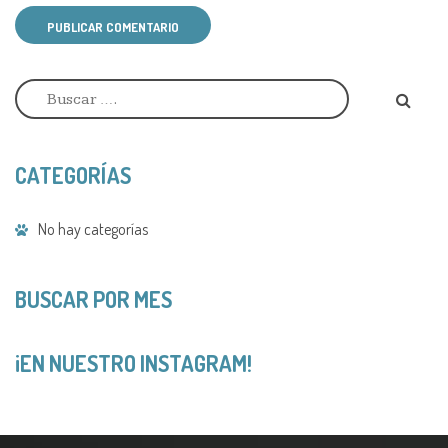
PUBLICAR COMENTARIO
A
l
t
e
r
CATEGORÍAS
n
a
t
No hay categorías
i
v
e
:
BUSCAR POR MES
¡EN NUESTRO INSTAGRAM!