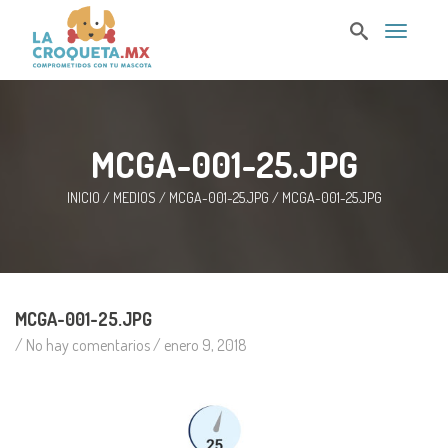
T
o
g
g
l
e
n
MCGA-001-25.JPG
a
v
i
INICIO
/
MEDIOS
/
MCGA-001-25.JPG
/
MCGA-001-25.JPG
g
a
t
i
o
n
MCGA-001-25.JPG
/ No hay comentarios /
enero 9, 2018