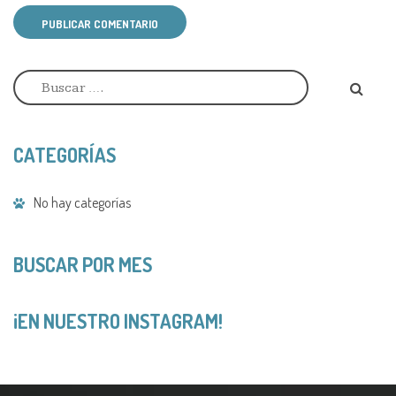
PUBLICAR COMENTARIO
A
l
t
e
r
CATEGORÍAS
n
a
t
No hay categorías
i
v
e
:
BUSCAR POR MES
¡EN NUESTRO INSTAGRAM!