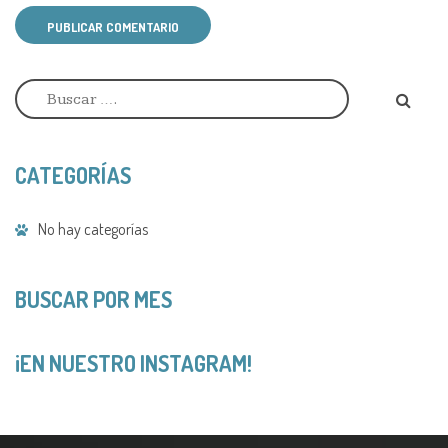
PUBLICAR COMENTARIO
A
l
t
e
r
CATEGORÍAS
n
a
t
No hay categorías
i
v
e
:
BUSCAR POR MES
¡EN NUESTRO INSTAGRAM!