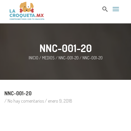
T
o
g
g
l
e
n
NNC-001-20
a
v
i
INICIO
/
MEDIOS
/
NNC-001-20
/
NNC-001-20
g
a
t
i
o
n
NNC-001-20
/ No hay comentarios /
enero 9, 2018