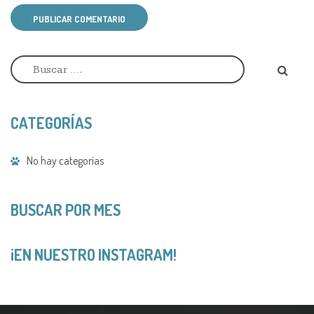
PUBLICAR COMENTARIO
A
l
t
e
r
CATEGORÍAS
n
a
t
No hay categorías
i
v
e
:
BUSCAR POR MES
¡EN NUESTRO INSTAGRAM!