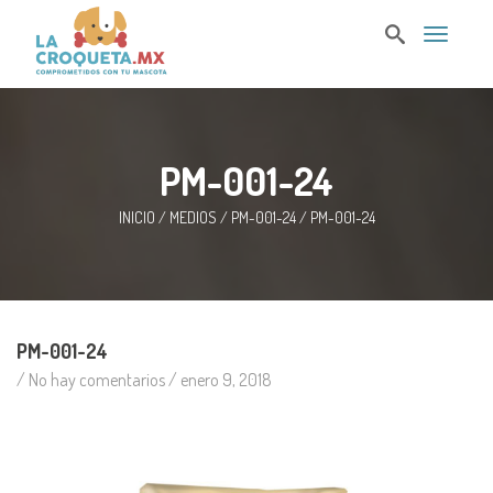
T
o
g
g
l
e
n
PM-001-24
a
v
i
INICIO
/
MEDIOS
/
PM-001-24
/
PM-001-24
g
a
t
i
o
n
PM-001-24
/ No hay comentarios /
enero 9, 2018