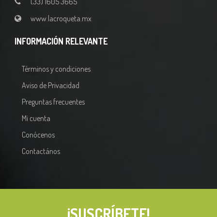
(33) 1605 3665
www.lacroqueta.mx
INFORMACIÓN RELEVANTE
Términos y condiciones
Aviso de Privacidad
Preguntas frecuentes
Mi cuenta
Conócenos
Contactános
¡SUSCRÍBETE!
A